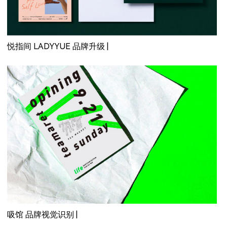
悦指间 LADYYUE 品牌升级 |
吸馆 品牌视觉识别 |